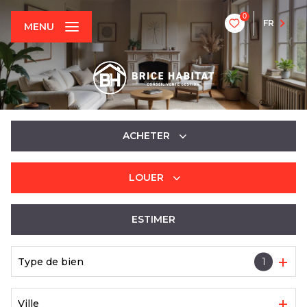
0
FR
MENU
ACHETER
LOUER
De l'ancien
ESTIMER
à l'année
Type de bien
1
Ville