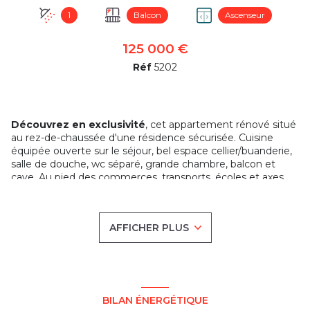
1
Balcon
Ascenseur
125 000 €
Réf
5202
Découvrez en exclusivité
, cet appartement rénové situé
au rez-de-chaussée d'une résidence sécurisée. Cuisine
équipée ouverte sur le séjour, bel espace cellier/buanderie,
salle de douche, wc séparé, grande chambre, balcon et
cave. Au pied des commerces, transports, écoles et axes
routiers.
EMPLACEMENT STRATEGIQUE ! LIBRE
D'OCCUPATION !
AFFICHER PLUS
Montant mensuel des charges courantes : 200 €
(chauffage et eau froide inclus)
Nombre de lots principaux : 104
Procédure en cours : oui
RENOULT HABITAT :
l'immobilier sur Villeneuve d'Ascq,
BILAN ÉNERGÉTIQUE
Lezennes, Lesquin, Tressin, Anstaing, Forest-sur-Marque,