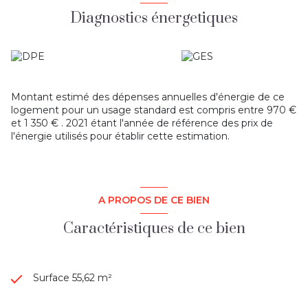
Chéreng, Baisieux, Willems, Sainghin-en-Mélantois,
Diagnostics énergetiques
Péronne-en-Mélantois, Fretin, Bouvines, Templeuve,
Cysoing et les alentours.
Consultez toutes nos annonces sur notre site renoult-
habitat.com
Les informations sur les risques auxquels ce bien est
Montant estimé des dépenses annuelles d'énergie de ce
exposé sont disponibles sur le site georisques.gouv.fr
logement pour un usage standard est compris entre 970 €
et 1 350 € . 2021 étant l'année de référence des prix de
l'énergie utilisés pour établir cette estimation.
A PROPOS DE CE BIEN
Caractéristiques de ce bien
Surface 55,62 m²