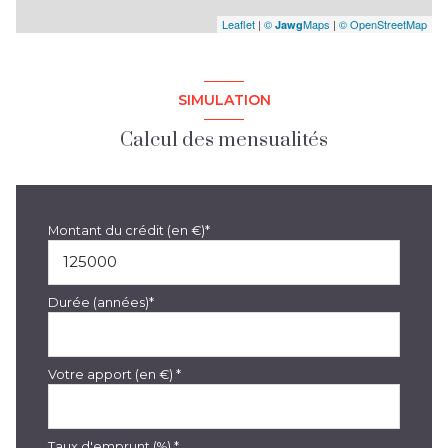
Leaflet
|
©
Maps
|
© OpenStreetMap
Jawg
SIMULATION
Calcul des mensualités
Montant du crédit (en €)*
Durée (années)*
Votre apport (en €) *
Taux d'emprunt (%) *