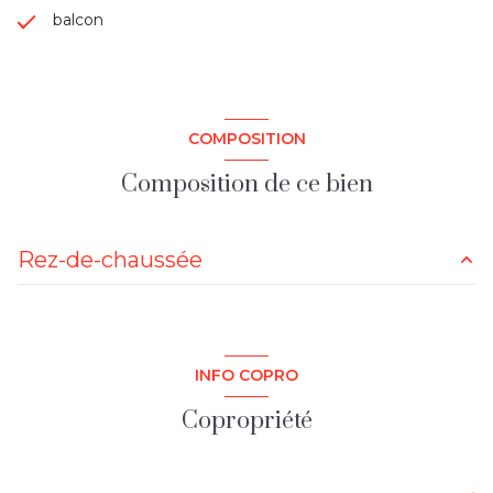
balcon
COMPOSITION
Composition de ce bien
Rez-de-chaussée
salon/sejour
32.77 m²
cellier
4.85 m²
INFO COPRO
WC
1.44 m²
Copropriété
salle d'eau
2.98 m²
chambre
13.85 m²