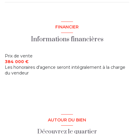
1 côté(s) mitoyen(s)
chambre
12 m²
cuisine
15 m²
chambre
10 m²
2 niveau(x)
salon/sejour
32 m²
FINANCIER
chambre
8 m²
salle de bain
5 m²
terrasse
Informations financières
Prix de vente
384 000 €
Les honoraires d'agence seront intégralement à la charge
du vendeur
AUTOUR DU BIEN
Découvrez le quartier