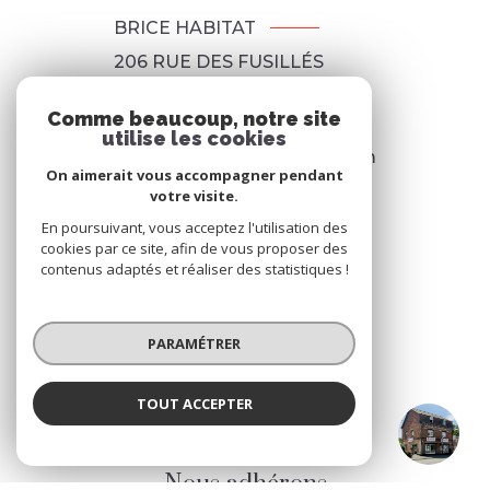
BRICE HABITAT
206 RUE DES FUSILLÉS
59650
VILLENEUVE-D'ASCQ
Comme beaucoup, notre site
03 20 84 03 20
utilise les cookies
agence@renoult-habitat.com
On aimerait vous accompagner pendant
votre visite.
En poursuivant, vous acceptez l'utilisation des
NOS RÉSEAUX
cookies par ce site, afin de vous proposer des
contenus adaptés et réaliser des statistiques !
Nous suivre
PARAMÉTRER
TOUT ACCEPTER
Brice Habitat
ADHÉRENTS
Agence
Nous adhérons