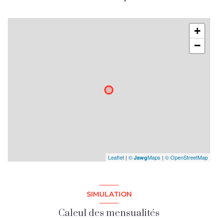
+
−
Leaflet
|
©
Maps
|
© OpenStreetMap
Jawg
SIMULATION
Calcul des mensualités