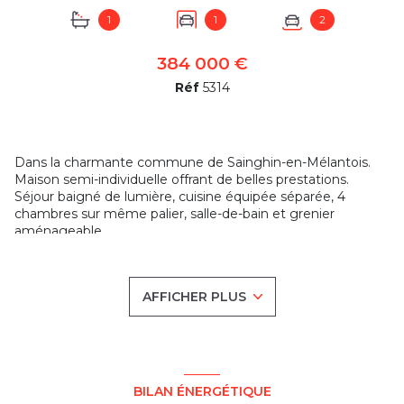
+1
1
1
2
384 000 €
Réf
5314
Dans la charmante commune de Sainghin-en-Mélantois.
Maison semi-individuelle offrant de belles prestations.
Séjour baigné de lumière, cuisine équipée séparée, 4
chambres sur même palier, salle-de-bain et grenier
aménageable.
Jardin exposé Sud-Ouest
Garage et parking privatif
AFFICHER PLUS
RENOULT HABITAT :
l'immobilier en vente / location /
gestion sur Villeneuve d'Ascq, Lezennes, Lesquin, Tressin,
Anstaing, Forest-sur-Marque, Chéreng, Baisieux, Willems,
Sainghin-en-Mélantois, Péronne-en-Mélantois, Fretin,
Bouvines, Templeuve, Cysoing et les alentours.
Consultez toutes nos annonces sur notre site renoult-
BILAN ÉNERGÉTIQUE
habitat.com