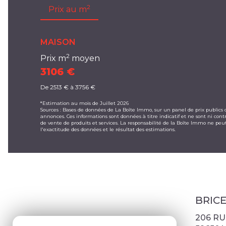
2
Prix au m
MAISON
2
Prix m
moyen
3106 €
De 2513 € à 3756 €
*Estimation au mois de Juillet 2026
Sources : Bases de données de La Boîte Immo, sur un panel de prix publics c
annonces. Ces informations sont données à titre indicatif et ne sont ni contr
de vente de produits et services. La responsabilité de la Boîte Immo ne p
l'exactitude des données et le résultat des estimations.
BRIC
206 RU