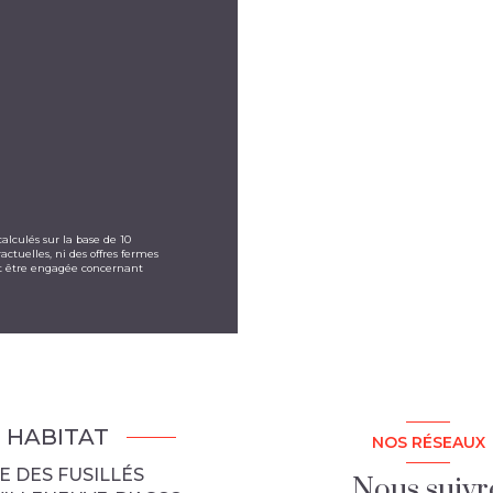
alculés sur la base de 10
actuelles, ni des offres fermes
eut être engagée concernant
E HABITAT
NOS RÉSEAUX
E DES FUSILLÉS
Nous suivr