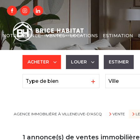
NOTRE AGENCE
VENTES
LOCATIONS
ESTIMATION
ACHETER
LOUER
ESTIMER
Type de bien
Ville
De l'ancien
à l'année
AGENCE IMMOBILIÈRE À VILLENEUVE-D'ASCQ
VENTE
L
1
annonce(s) de ventes immobilière